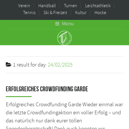
Verein
Handball
Turnen
Leichtathletik
Tennis
Ski & Freizeit
Kultur
Hocke
Menu
1 result for
day:
24/02/2025
Erfolgreiches Crowdfunding Garde
Erfolgreiches Crowdfunding Garde Wieder einmal war
die letzte Crowdfundingaktion ein voller Erfolg – und
das natürlich nur dank eurer tollen
Spendenbereitschaft! Dank euch konnten wir