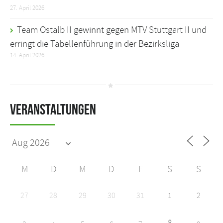
27. April 2026
Team Ostalb II gewinnt gegen MTV Stuttgart II und
erringt die Tabellenführung in der Bezirksliga
14. April 2026
Veranstaltungen
M
D
M
D
F
S
S
27
28
29
30
31
1
2