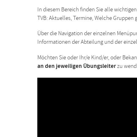
In diesem Bereich finden Sie alle wichtig
TVB: Aktuelles, Termine, Welche Gruppen g
Über die Navigation der einzelnen Menüpun
Informationen der Abteilung und der einze
Möchten Sie oder Ihr/e Kind/er, oder Bekan
an den jeweiligen Übungsleiter
zu wend
Leichtathletik in
FC Germania Barga