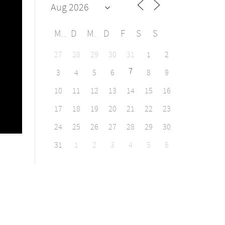
M
D
M
D
F
S
S
27
28
29
30
31
1
2
7
3
4
5
6
8
9
10
11
12
13
14
15
16
17
18
19
20
21
22
23
24
25
26
27
28
29
30
31
1
2
3
4
5
6