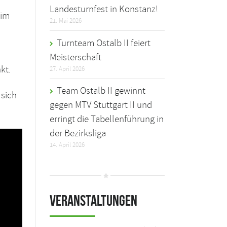
Landesturnfest in Konstanz!
eim
21. Mai 2026
Turnteam Ostalb II feiert
Meisterschaft
kt.
27. April 2026
Team Ostalb II gewinnt
 sich
gegen MTV Stuttgart II und
erringt die Tabellenführung in
auftreff in Kooperation mit 
der Bezirksliga
Staufen
14. April 2026
Veranstaltungen